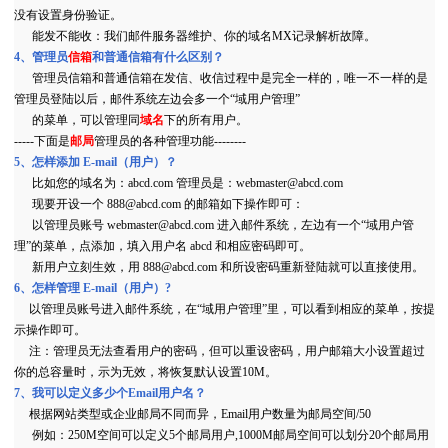
没有设置身份验证。
能发不能收：我们邮件服务器维护、你的域名MX记录解析故障。
4、管理员
信箱
和普通信箱有什么区别？
管理员信箱和普通信箱在发信、收信过程中是完全一样的，唯一不一样的是
管理员登陆以后，邮件系统左边会多一个“域用户管理”
的菜单，可以管理同
域名
下的所有用户。
-----下面是
邮局
管理员的各种管理功能--------
5、怎样添加 E-mail（用户）？
比如您的域名为：abcd.com 管理员是：webmaster@abcd.com
现要开设一个 888@abcd.com 的邮箱如下操作即可：
以管理员账号 webmaster@abcd.com 进入邮件系统，左边有一个“域用户管
理”的菜单，点添加，填入用户名 abcd 和相应密码即可。
新用户立刻生效，用 888@abcd.com 和所设密码重新登陆就可以直接使用。
6、怎样管理 E-mail（用户）?
以管理员账号进入邮件系统，在“域用户管理”里，可以看到相应的菜单，按提
示操作即可。
注：管理员无法查看用户的密码，但可以重设密码，用户邮箱大小设置超过
你的总容量时，示为无效，将恢复默认设置10M。
7、我可以定义多少个Email用户名？
根据网站类型或企业邮局不同而异，Email用户数量为邮局空间/50
例如：250M空间可以定义5个邮局用户,1000M邮局空间可以划分20个邮局用