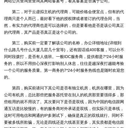
网站公共查询里查询其网站备案号，看其备案是否属于公司。
第二，对于云虚拟主机的代理商，可能价格会便宜点，但有的代
理商只是个人而已，最好看下他的授权牌或者签订的代理合同，当
然，有实力的代理商也是可以选择的，但是要看他是否是该公司真正
的代理商，其产品是否真正是这个公司的。
第三，购买前一定要了解该公司的名称，办公详细地址(详细到
什么路几号什么大厦几层几十室等)，还有固话或400客服，可以分不
同时段拨打，是否有人值班。一般IDC服务商，提供都是7*24小时服
务的，所以不用担心深夜打影响别人休息，往往是越深夜打越能考验
一个公司的服务质量。第一商务的7*24小时服务热线也是随时欢迎您
的。
第四，购买前请问下其公司是否有独立机房，机房在哪里，因为
公司有机房，总比那些把服务器托管在别人的机房那里要强得多，那
些租用的就不用说了。其次要问下是否是双线，因为中国的电信跟网
通互访是比较慢的，有的服务商对外承诺是双线，但实际只是单线，
这时可用电信和网通的IP多测试下，确保是真正的双线就行。同时不
要被多线所欺骗，无论是四线还是六线甚至更多，其实质都是电信跟