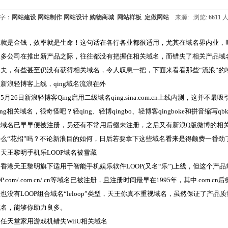
字：
网站建设
网站制作
网站设计
购物商城
网站样板
定做网站
来源:
浏览:
6611
人
间就是金钱，效率就是生命！这句话在各行各业都很适用，尤其在域名界内业，
很多公司在推出新产品之际，往往都没有把握住相关域名，而错失了相关产品域
夫，有些甚至仍没有获得相关域名，令人叹息一把，下面来看看那些“流浪”的域
浪轻博客上线，qing域名流浪在外
26日新浪轻博客Qing启用二级域名qing.sina.com.cn上线内测，这并
ing相关域名，很奇怪吧？轻qing、轻博qingbo、轻博客qingboke和拼音
些域名已早早便被注册，另还有不常用后缀未注册，之后又有新浪Q版微博的相
么“花招”吗？不论新浪目的如何，日后若要拿下这些域名看来是得颇费一番劲
王黎明手机乐LOOP域名被雪藏
天王黎明旗下适用于智能手机娱乐软件LOOP(又名“乐”)上线，但这个产品却
OP.com/.com.cn/.cn等域名已被注册，且注册时间最早在1995年，其中.com
也没有LOOP组合域名“leloop”类型，天王你真不重视域名，虽然保证了产
域名，能够你助力良多。
天堂家用游戏机错失WiiU相关域名