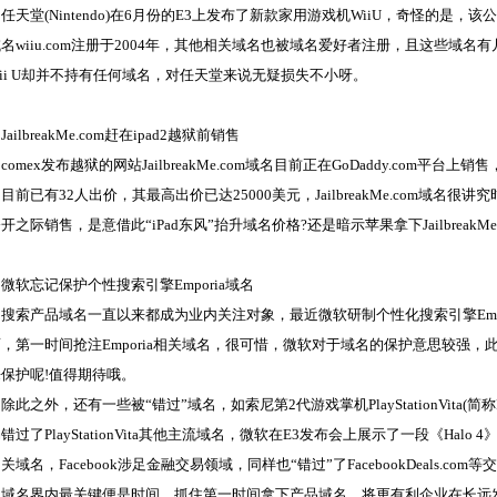
堂(Nintendo)在6月份的E3上发布了新款家用游戏机WiiU，奇怪的是，该公
名wiiu.com注册于2004年，其他相关域名也被域名爱好者注册，且这些域
ii U却并不持有任何域名，对任天堂来说无疑损失不小呀。
ilbreakMe.com赶在ipad2越狱前销售
mex发布越狱的网站JailbreakMe.com域名目前正在GoDaddy.com平
目前已有32人出价，其最高出价已达25000美元，JailbreakMe.com域名很讲究时间效
开之际销售，是意借此“iPad东风”抬升域名价格?还是暗示苹果拿下Jailbreak
忘记保护个性搜索引擎Emporia域名
产品域名一直以来都成为业内关注对象，最近微软研制个性化搜索引擎Empo
，第一时间抢注Emporia相关域名，很可惜，微软对于域名的保护意思较强，
保护呢!值得期待哦。
之外，还有一些被“错过”域名，如索尼第2代游戏掌机PlayStationVita(简称
错过了PlayStationVita其他主流域名，微软在E3发布会上展示了一段《Halo 
关域名，Facebook涉足金融交易领域，同样也“错过”了FacebookDeals.co
名界内最关键便是时间，抓住第一时间拿下产品域名，将更有利企业在长远发