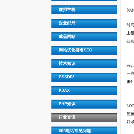
虚拟主机
关键
企业邮局
时
上
成品网站
些功
新
网站优化排名SEO
5月
技术知识
有q
一
CSSDIV
很什
天
AJAX
香港
PHP知识
LO
甚至
行业资讯
好
任
400电话常见问题