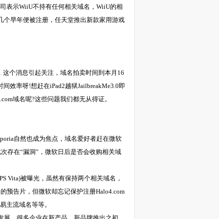
司表示WiiU不持有任何相关域名，WiiU的相
名有几个早年便被注册，任天堂推出新款家用游戏
台上销售，这个消息引起关注，域名拍卖时间到本月16
率呀!想赶在iPad2越狱JailbreakMe3.0即
Me.com域名呢?这些问题我们都无从得证。
ria自然也成为焦点，域名爱好者赶在微软
此次存在“漏洞”，微软日后是否会收购相关域
PS Vita)被曝光，虽然有保持两个相关域名，
4》的预告片，但微软却忘记保护注册Halo4.com
m等交易主流域名等等。
展，很多企业在新产品、新品牌推出之初，