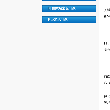
任天
可信网站常见问题
关域
机W
Ftp常见问题
Ja
co
日，
将公
微软
搜索
前面
名来
除此
但仍
等相
域