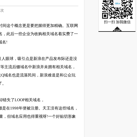
次
扫一扫 加我微信
时间这个概念更是要把握得更加精确。互联网
名，此后一些企业为收购相关域名着实费了一
名!
不最吸引人眼球，吸引点是新浪在产品发布际还是没
缩写qbk等主流后缀域名中新浪并未拥有相关域名，
关Q域名也是流落民间，新浪难道是和公众玩
了。
错失了LOOP相关域名，
.cn后缀是在1998年便被注册。天王没有这些域名，
品质量，但域名应用也得重视呀!一个好贴切形象