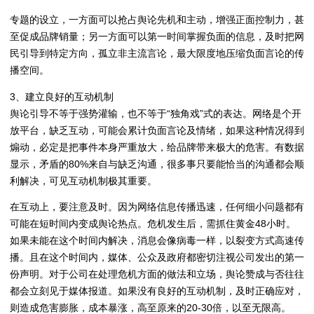
专题的设立，一方面可以抢占舆论先机和主动，增强正面控制力，甚
至促成品牌销量；另一方面可以第一时间掌握负面的信息，及时把网
民引导到特定方向，孤立非主流言论，最大限度地压缩负面言论的传
播空间。
3、建立良好的互动机制
舆论引导不等于强势灌输，也不等于“独角戏”式的表达。网络是个开
放平台，缺乏互动，可能会累计负面言论及情绪，如果这种情况得到
煽动，必定是把事件本身严重放大，给品牌带来极大的危害。有数据
显示，矛盾的80%来自与缺乏沟通，很多事只要能恰当的沟通都会顺
利解决，可见互动机制极其重要。
在互动上，要注意及时。因为网络信息传播迅速，任何细小问题都有
可能在短时间内变成舆论热点。危机发生后，需抓住黄金48小时。
如果未能在这个时间内解决，消息会像病毒一样，以裂变方式高速传
播。且在这个时间内，媒体、公众及政府都密切注视公司发出的第一
份声明。对于公司在处理危机方面的做法和立场，舆论赞成与否往往
都会立刻见于媒体报道。如果没有良好的互动机制，及时正确应对，
则造成危害膨胀，成本暴涨，高至原来的20-30倍，以至无限高。