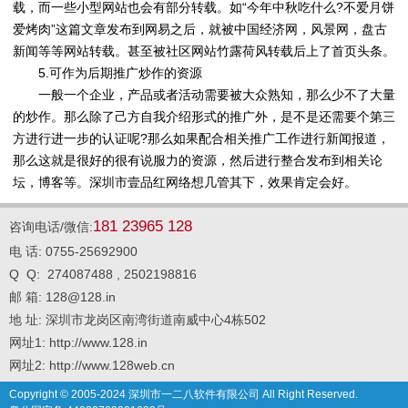
载，而一些小型网站也会有部分转载。如“今年中秋吃什么?不爱月饼
爱烤肉”这篇文章发布到网易之后，就被中国经济网，风景网，盘古
新闻等等网站转载。甚至被社区网站竹露荷风转载后上了首页头条。
5.可作为后期推广炒作的资源
一般一个企业，产品或者活动需要被大众熟知，那么少不了大量
的炒作。那么除了己方自我介绍形式的推广外，是不是还需要个第三
方进行进一步的认证呢?那么如果配合相关推广工作进行新闻报道，
那么这就是很好的很有说服力的资源，然后进行整合发布到相关论
坛，博客等。深圳市壹品红网络想几管其下，效果肯定会好。
181 23965 128
咨询电话/微信:
电 话: 0755-25692900
Q Q: 274087488 , 2502198816
邮 箱: 128@128.in
地 址: 深圳市龙岗区南湾街道南威中心4栋502
网址1: http://www.128.in
网址2: http://www.128web.cn
Copyright © 2005-2024 深圳市一二八软件有限公司 All Right Reserved.