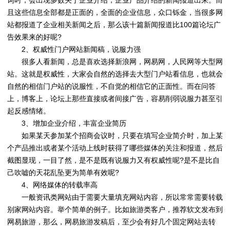
词时，会出现多数关于企业介绍，企业产品介绍的新闻报道出来。而
且这些信息全部都是正面的，全面的企业信息，众口铄金，当很多网
站都报道了企业相关新闻之后，那么该十篇新闻报道比100篇论坛广
告效果来的好呢?
2、权威性门户网站新闻稿，说服力强
很多人看新闻，总是喜欢选择新浪网，网易网，人民网等大型网
站。这就是权威性，大家会自然的选择去大型门户站看信息，也就会
自然的相信门户站的说服性，不自觉的相信它的正面性。而在问答
上，博客上，论坛上那些直接或者间接广告，容易削弱说服力甚至引
起反感情绪。
3、增加企业介绍，丰富企业简历
如果某天参加某个招商会议时，只要在填写企业简介时，加上某
个产品推出或者某个活动上线时获得了哪些媒体的关注和报道，然后
截图显现，一目了然，是不是既有说服力又有权威性呢?是不是比自
己吹嘘的天花乱坠更为简单有效呢?
4、网络媒体的转载率高
一般资讯类网站由于需要大量填充网站内容，所以常常需要转载
别家网站内容。举个简单的例子。比如旅游类客户，推荐软文发布到
网易旅游，那么，网易旅游发稿后，至少会有好几个固定网站去转