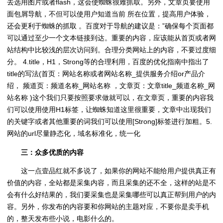
去选用图片或者flash，这会使蜘蛛很难抓取。另外，文章页要使用
面包屑导航，不但可以使用户知道当前 所在位置，提高用户体验，
还会更利于蜘蛛的抓取 。百度对于导航的建议是：”确保每个页面都
可以通过至少一个文本链接到达。重要的内容，应该能从首页或者网
站结构中比较浅的层次访问到。合理分类网站上的内容，不要过度细
分。 4.title，H1，Strong等的合理利用，百度的优化指南中指出了
title的写法(首页：网站名称或者网站名称_提供服务介绍or产品介
绍， 频道页：频道名称_网站名称 ，文章页：文章title_频道名称_网
站名称 )这个我们只要按照要求做就可以，在文章页，重要的内容我
们可以使用使用H1标签，让蜘蛛知道这里很重要，文章中出现我们
的关键字或者其他重要的词我们可以使用[Strong]标签进行加粗。5.
网站的url尽量静态化，域名标准化，统一化
三：众多优质的内容
这一点壹品红就不多说了，如果你的网站不能给用户提供真正有
价值的内容，全站都是采集内容，而且采集的还不全，这样的站是不
会有什么好结果的，我们要采集也是采集哪些可以真正帮到用户的内
容。另外，你发布的内容要和你网站的主题对应，不要你是卖手机
的，整天发布些小说，电影什么的。