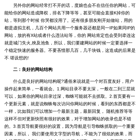
另外你的网站经常打不开的话，度娘也会不在信任你的网站，可
能给你的网站造成降权，排名下降等等，甚至可能会直接K掉你的
站，等到那个时候 你哭都没用了。还有很多朋友刚开始做站，用的
都是虚拟主机，几百个网站共用一个服务器还都是同一IP如果同IP的
网站，放的有X站或者什么违法站等，你的 网站肯定也会受到牵连这
就是城门失火,殃及池鱼，所以，我们要建网站的时候一定要选择一
个稳定快速的服务器。不要吝惜那几百，几千块钱，这造成的后果是
不 堪设想的!
二：良好的网站结构
什么是良好的网站结构呢?通俗来说就是一个对百度友好，用户
操作起来简单，一看就会。1.网站目录不要太深，一般在二到三层就
可以，如果你的网站目录过深，蜘蛛可能就不去抓取。2.首页要有一
个更新元素，就是说蜘蛛每次访问你网站的时候，看到的东西都是不
一样，比如我们可以增加一个最新主题，最新回复， 随机推荐等等
这样不但对更新快照有很好的效果，对于增加网站的收录也是不错
的。3.首页导航要很好的设置，因为导航是引导蜘蛛抓取的一个重要
因素，所以， 我们要使用文字型的导航，不能为了很炫的效果，而