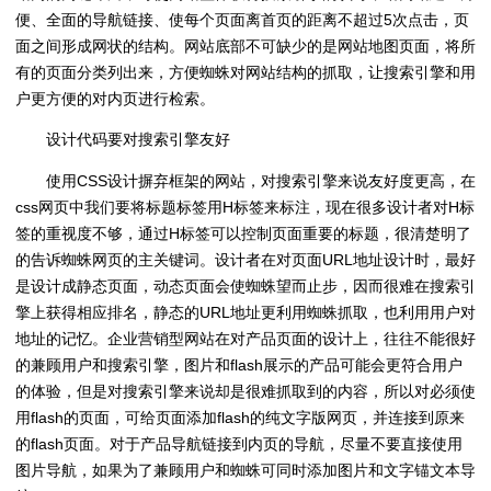
便、全面的导航链接、使每个页面离首页的距离不超过5次点击，页
面之间形成网状的结构。网站底部不可缺少的是网站地图页面，将所
有的页面分类列出来，方便蜘蛛对网站结构的抓取，让搜索引擎和用
户更方便的对内页进行检索。
设计代码要对搜索引擎友好
使用CSS设计摒弃框架的网站，对搜索引擎来说友好度更高，在
css网页中我们要将标题标签用H标签来标注，现在很多设计者对H标
签的重视度不够，通过H标签可以控制页面重要的标题，很清楚明了
的告诉蜘蛛网页的主关键词。设计者在对页面URL地址设计时，最好
是设计成静态页面，动态页面会使蜘蛛望而止步，因而很难在搜索引
擎上获得相应排名，静态的URL地址更利用蜘蛛抓取，也利用用户对
地址的记忆。企业营销型网站在对产品页面的设计上，往往不能很好
的兼顾用户和搜索引擎，图片和flash展示的产品可能会更符合用户
的体验，但是对搜索引擎来说却是很难抓取到的内容，所以对必须使
用flash的页面，可给页面添加flash的纯文字版网页，并连接到原来
的flash页面。对于产品导航链接到内页的导航，尽量不要直接使用
图片导航，如果为了兼顾用户和蜘蛛可同时添加图片和文字锚文本导